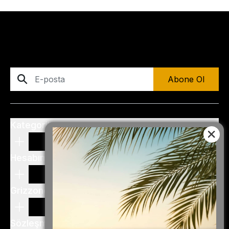
Abone Ol
Kategoriler
Hesabım
Grizzone
Sözleşme ve Şartlar