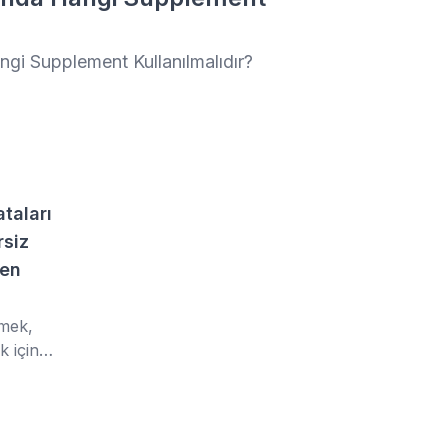
iyaçların
ngi Supplement Kullanılmalıdır?
taları
rsiz
den
rmek,
k için