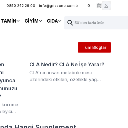
0850 242 26 00 - info@grizzone.com.tr
GRZ10 KODUYLA %10 İND
İTAMİN
GİYİM
GIDA
150'den fazla ürün
Tüm Bloglar
en
CLA Nedir? CLA Ne İşe Yarar?
nı
CLA'nın insan metabolizması
üzerindeki etkileri, özellikle yağ
oyunca
dokularının azaltılması ve yağsız kas
onunuzu
kütlesinin korunması/artırılması
?
odaklıdır.
m koruma
leyici
tik’in en
rında Hangi Supplement