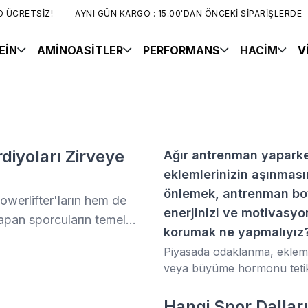
ÜCRETSİZ!
AYNI GÜN KARGO : 15.00'DAN ÖNCEKİ SİPARİŞLERDE
EİN
AMİNOASİTLER
PERFORMANS
HACİM
V
iyoları Zirveye
Ağır antrenman yapark
eklemlerinizin aşınması
önlemek, antrenman b
owerlifter'ların hem de
enerjinizi ve motivasy
yapan sporcuların temel
korumak ne yapmalıyız
manın zirve noktasında
Piyasada odaklanma, ekle
ık" ve "Hücresel
veya büyüme hormonu tetik
lışarak antrenman
ürünleri genellikle ayrı ayrı
bulursunuz. GRZ-204 Sarcas
Hangi Spor Dalla