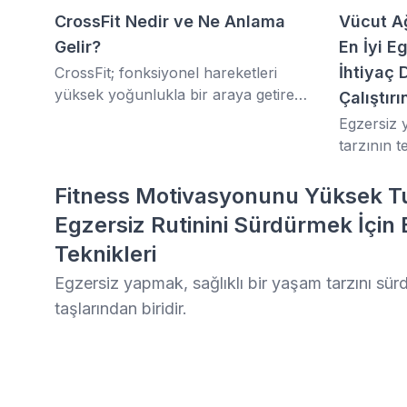
CrossFit Nedir ve Ne Anlama
Vücut Ağ
Gelir?
En İyi E
İhtiyaç
CrossFit; fonksiyonel hareketleri
yüksek yoğunlukla bir araya getiren,
Çalıştırı
sürekli değişkenlik gösteren bir
Egzersiz 
egzersiz metodudur. “Fonksiyonel
tarzının t
hareketler” vücudun her gün
karşılaştığı hareketleri (itme, çekme,
Fitness Motivasyonunu Yüksek Tu
zıplama, kaldırma vb.) tanımlar.
Egzersiz Rutinini Sürdürmek İçin 
Teknikleri
Egzersiz yapmak, sağlıklı bir yaşam tarzını sü
taşlarından biridir.