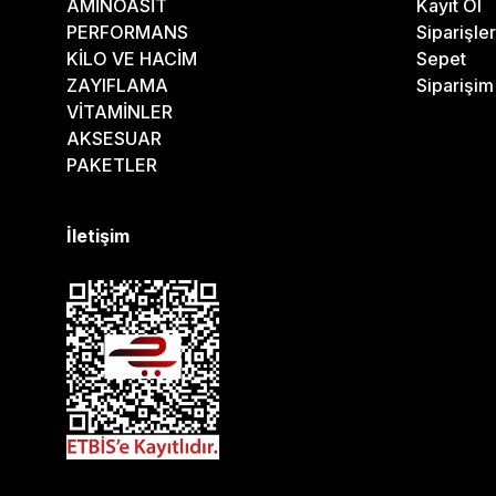
AMİNOASİT
Kayıt Ol
PERFORMANS
Siparişle
KİLO VE HACİM
Sepet
ZAYIFLAMA
Siparişi
VİTAMİNLER
AKSESUAR
PAKETLER
İletişim