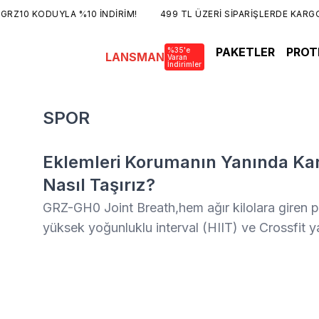
Z10 KODUYLA %10 İNDİRİM!
499 TL ÜZERİ SİPARİŞLERDE KARGO 
PAKETLER
PROT
%35'e
LANSMAN
Varan
İndirimler
SPOR
Eklemleri Korumanın Yanında Kard
Nasıl Taşırız?
GRZ-GH0 Joint Breath,hem ağır kilolara giren p
yüksek yoğunluklu interval (HIIT) ve Crossfit 
problemi aynıdır: Artan eklem stresi ve antren
tükenen nefes. Joint Breath, "Mekanik Sağlaml
Oksijenlenme" olmak üzere iki farklı koldan ça
kalitesini maksimize etmeyi hedefler.