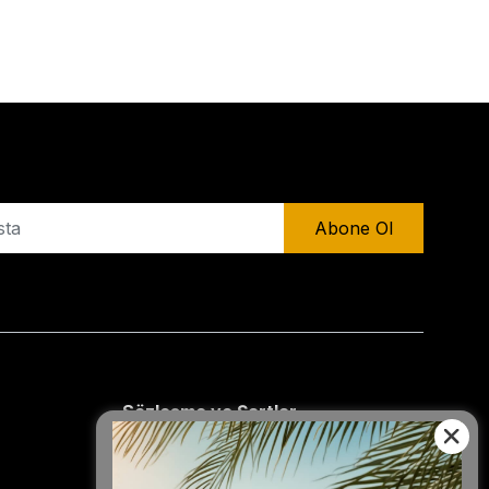
Abone Ol
Sözleşme ve Şartlar
Mesafeli Satış Sözleşmesi