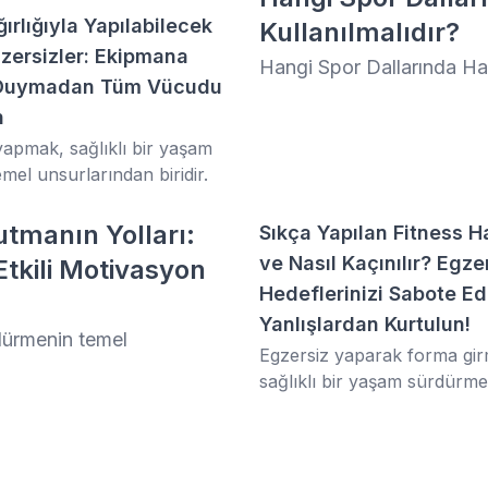
büyük avantajı, bu kritik iht
ırlığıyla Yapılabilecek
Kullanılmalıdır?
hepsini tek bir serviste
gzersizler: Ekipmana
Hangi Spor Dallarında Ha
birleştirmesidir.
 Duymadan Tüm Vücudu
n
yapmak, sağlıklı bir yaşam
emel unsurlarından biridir.
tmanın Yolları:
Sıkça Yapılan Fitness Ha
ve Nasıl Kaçınılır? Egze
Etkili Motivasyon
Hedeflerinizi Sabote E
Yanlışlardan Kurtulun!
rdürmenin temel
Egzersiz yaparak forma gi
sağlıklı bir yaşam sürdürme
attığınız adımlardan biridir.