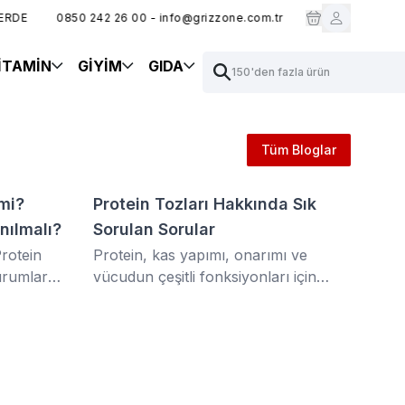
RDE
0850 242 26 00 - info@grizzone.com.tr
GRZ10 KODUYLA %
İTAMİN
GİYİM
GIDA
150'den fazla ürün
Tüm Bloglar
mi?
Protein Tozları Hakkında Sık
nılmalı?
Sorulan Sorular
rotein
Protein, kas yapımı, onarımı ve
durumlarda
vücudun çeşitli fonksiyonları için
rektiğini
kritik bir besin maddesidir.
kkat
ekilde