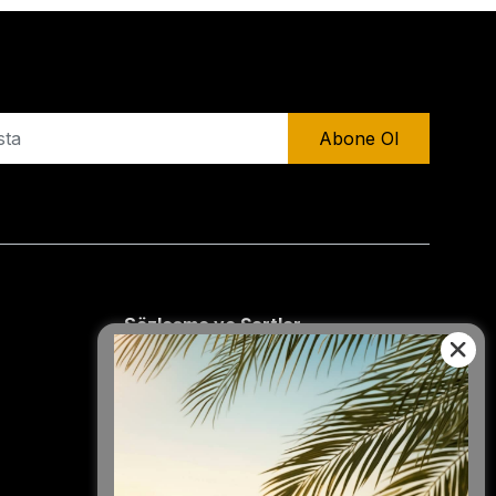
Abone Ol
Sözleşme ve Şartlar
Mesafeli Satış Sözleşmesi
İade Politikası
Gizlilik Politikası
Hizmet Kullanım Şartları
Kişisel Veriler Politikası