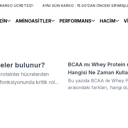
ARGO ÜCRETSİZ!
AYNI GÜN KARGO : 15.00'DAN ÖNCEKİ SİPARİŞLE
EİN
AMİNOASİTLER
PERFORMANS
HACİM
V
neler bulunur?
BCAA mı Whey Protein 
Hangisi Ne Zaman Kulla
roteinler hücrelerden
Bu yazıda BCAA ile Whey P
onksiyonunda kritik rol
arasındaki farkları, hangi 
bulunduğu ve
hangisinin tercih edilmesi ge
 bilgiler vereceğiz.
ve ürün seçerken nelere di
etmeniz gerektiğini detaylı ş
açıklıyoruz.