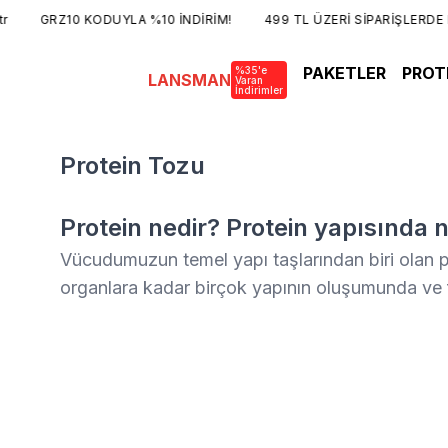
GRZ10 KODUYLA %10 İNDİRİM!
499 TL ÜZERİ SİPARİŞLERDE K
PAKETLER
PROT
%35'e
LANSMAN
Varan
İndirimler
Protein Tozu
Protein nedir? Protein yapısında 
Vücudumuzun temel yapı taşlarından biri olan p
organlara kadar birçok yapının oluşumunda ve f
oynar. Poteinlerin ne olduğu, yapısında neler 
vücudumuzdaki hayati görevleri hakkında detaylı