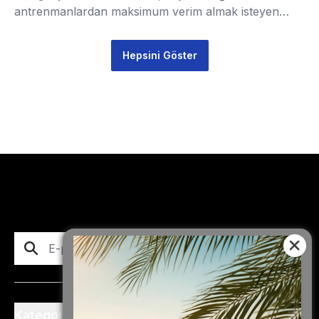
antrenmanlardan maksimum verim almak isteyen
sporcular için öne çıkan seçeneklerden biri de
Creatine Monohydrate’tir.
Hepsini Göster
Abone Ol
Kategoriler