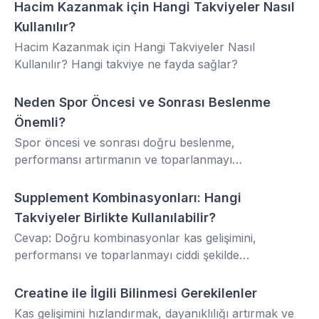
oynar. Poteinlerin ne olduğu, yapısında neler
Hacim Kazanmak için Hangi Takviyeler Nasıl
SUPPLEMENT
bulunduğu ve vücudumuzdaki hayati görevleri
Kullanılır?
hakkında detaylı bilgiler vereceğiz.
Hacim Kazanmak için Hangi Takviyeler Nasıl
Kullanılır? Hangi takviye ne fayda sağlar?
Neden Spor Öncesi ve Sonrası Beslenme
SAĞLIK
Önemli?
Spor öncesi ve sonrası doğru beslenme,
performansı artırmanın ve toparlanmayı
hızlandırmanın en önemli adımlarından biridir. Bu
rehberde, antrenman öncesinde ne yemeniz
Supplement Kombinasyonları: Hangi
SUPPLEMENT
gerektiğinden spor sonrası doğru beslenme planına
Takviyeler Birlikte Kullanılabilir?
kadar tüm ipuçlarını bulabilirsiniz. Kas gelişimi, yağ
Cevap: Doğru kombinasyonlar kas gelişimini,
yakımı ve enerji yönetimi için bilimsel temellere
performansı ve toparlanmayı ciddi şekilde
dayanan önerilerle spor performansınızı bir üst
hızlandırabilir. Ama yanlış eşleşmeler ise hem verimi
seviyeye taşıyın.
düşürür hem de vücudu gereksiz strese sokar.
Creatine ile İlgili Bilinmesi Gerekilenler
Aminoasit
Kas gelişimini hızlandırmak, dayanıklılığı artırmak ve