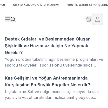
tr
GRZ10 KODUYLA %10 İNDİRİM!
499 TL ÜZERİ SİPARİŞLERDE
Destek Gıdaları ve Beslenmeden Oluşan
SAĞLIK
Şişkinlik ve Hazımsızlık İçin Ne Yapmak
Gerekir?
Yoğun protein tüketimi, ağır beslenme programları ve
sporcu takviyeleri, spor salonu üyelerinde sıkça
şişkinlik, gaz ve hazımsızlık problemlerine yol açar.
Bu durum hem antrenman performansını düşürür
Kas Gelişimi ve Yoğun Antrenmanlarda
Aminoasit
hem de tüketilen besinlerin vücut tarafından tam
Karşılaşılan En Büyük Engeller Nelerdir?
olarak emilmesini engeller. Bu sorunun üstesinden
L-glutamine Saf ve dolgu maddesi içermeyen kristal
gelmek ve üyelerinizin antrenman konforunu
yapısıyla vücut tarafından hızlıca emilir; böylece
artırmak için hem beslenme düzeninde hem de doğru
antrenman sonrası süreçte en çok ihtiyaç
destek gıdalarının kullanımında şu adımları izlemek