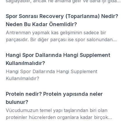
sağlayabilir, ancak ne anlama gelir ve daha iyi gıda
seçimleri yapmanıza nasıl yardımcı olabilir?
Spor Sonrası Recovery (Toparlanma) Nedir?
GENEL
Neden Bu Kadar Önemlidir?
Antrenman yapmak kas gelişiminin sadece bir
parçasıdır. Bir diğer parçası ise spor salonundan
çıktıktan sonra başlar. “Recovery” yani toparlanma
süreci, kasların onarılması, güçlenmesi ve bir sonraki
Hangi Spor Dallarında Hangi Supplement
SPOR
antrenmana hazırlanması için kritik rol oynar.
Kullanılmalıdır?
Hangi Spor Dallarında Hangi Supplement
Kullanılmalıdır?
Protein nedir? Protein yapısında neler
Protein Tozu
bulunur?
Vücudumuzun temel yapı taşlarından biri olan
proteinler hücrelerden organlara kadar birçok
yapının oluşumunda ve fonksiyonunda kritik rol