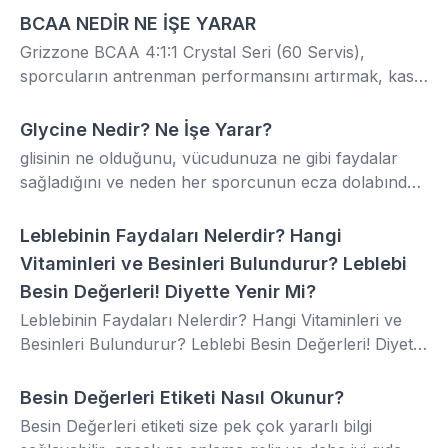
BCAA NEDİR NE İŞE YARAR
Aminoasit
Grizzone BCAA 4:1:1 Crystal Seri (60 Servis),
sporcuların antrenman performansını artırmak, kas
yıkımını önlemek ve yenilenme (recovery) sürecini
hızlandırmak için formüle edilmiş bir amino asit
Glycine Nedir? Ne İşe Yarar?
Aminoasit
takviyesidir
glisinin ne olduğunu, vücudunuza ne gibi faydalar
sağladığını ve neden her sporcunun ecza dolabında
bulunması gerektiğini derinlemesine inceliyoruz.
Leblebinin Faydaları Nelerdir? Hangi
GENEL
Vitaminleri ve Besinleri Bulundurur? Leblebi
Besin Değerleri! Diyette Yenir Mi?
Leblebinin Faydaları Nelerdir? Hangi Vitaminleri ve
Besinleri Bulundurur? Leblebi Besin Değerleri! Diyette
Yenir Mi?
Besin Değerleri Etiketi Nasıl Okunur?
GENEL
Besin Değerleri etiketi size pek çok yararlı bilgi