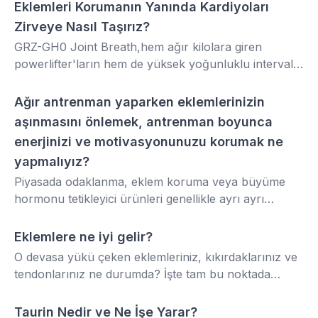
duyduğunuz desteği en net şekilde almanıza imkan
Eklemleri Korumanın Yanında Kardiyoları
SPOR
gerekir:
tanır
Zirveye Nasıl Taşırız?
GRZ-GH0 Joint Breath,hem ağır kilolara giren
powerlifter'ların hem de yüksek yoğunluklu interval
(HIIT) ve Crossfit yapan sporcuların temel problemi
aynıdır: Artan eklem stresi ve antrenmanın zirve
Ağır antrenman yaparken eklemlerinizin
SPOR
noktasında tükenen nefes. Joint Breath, "Mekanik
aşınmasını önlemek, antrenman boyunca
Sağlamlık" ve "Hücresel Oksijenlenme" olmak üzere
enerjinizi ve motivasyonunuzu korumak ne
iki farklı koldan çalışarak antrenman kalitesini
yapmalıyız?
maksimize etmeyi hedefler.
Piyasada odaklanma, eklem koruma veya büyüme
hormonu tetikleyici ürünleri genellikle ayrı ayrı
bulursunuz. GRZ-204 Sarcastik’in en büyük avantajı,
bu kritik ihtiyaçların hepsini tek bir serviste
Eklemlere ne iyi gelir?
Aminoasit
birleştirmesidir.
O devasa yükü çeken eklemleriniz, kıkırdaklarınız ve
tendonlarınız ne durumda? İşte tam bu noktada
Grizzone GRZ-S02 gibi spesifik takviyeler devreye
giriyor.
Taurin Nedir ve Ne İşe Yarar?
Aminoasit