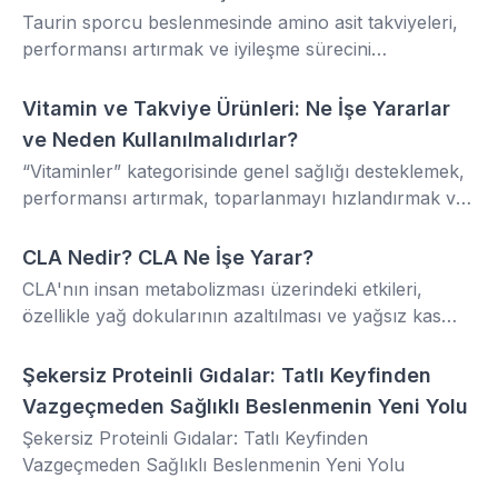
Taurin sporcu beslenmesinde amino asit takviyeleri,
performansı artırmak ve iyileşme sürecini
hızlandırmak için kritik bir rol oynar. Bu takviyeler
arasında öne çıkanlardan biri de Grizzone Taurine
Vitamin ve Takviye Ürünleri: Ne İşe Yararlar
SAĞLIK
303 Gr 120 Servis Crystal Seri Pure ürünüdür
ve Neden Kullanılmalıdırlar?
“Vitaminler” kategorisinde genel sağlığı desteklemek,
performansı artırmak, toparlanmayı hızlandırmak ve
zihinsel odaklanmayı güçlendirmek adına spesifik
formülasyonlar sunmaktadır.
CLA Nedir? CLA Ne İşe Yarar?
SPOR
CLA'nın insan metabolizması üzerindeki etkileri,
özellikle yağ dokularının azaltılması ve yağsız kas
kütlesinin korunması/artırılması odaklıdır.
Şekersiz Proteinli Gıdalar: Tatlı Keyfinden
GIDA
Vazgeçmeden Sağlıklı Beslenmenin Yeni Yolu
Şekersiz Proteinli Gıdalar: Tatlı Keyfinden
Vazgeçmeden Sağlıklı Beslenmenin Yeni Yolu