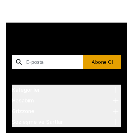
Abone Ol
Kategoriler
Hesabım
Grizzone
Sözleşme ve Şartlar