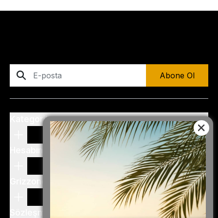
Abone Ol
Kategoriler
Hesabım
Grizzone
Sözleşme ve Şartlar