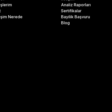
işlerim
Analiz Raporları
t
Sertifikalar
işim Nerede
Bayilik Başvuru
Blog