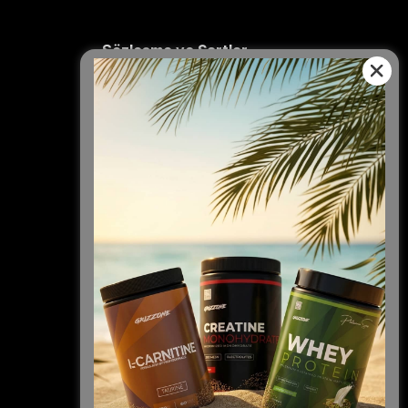
Sözleşme ve Şartlar
Mesafeli Satış Sözleşmesi
İade Politikası
Gizlilik Politikası
Hizmet Kullanım Şartları
Kişisel Veriler Politikası