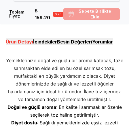
₺
Sepete Birlikte
Toplam
%
20
Fiyat
:
Ekle
159.20
Ürün Detayı
İçindekiler
Besin Değerleri
Yorumlar
Yemeklerinize doğal ve güçlü bir aroma katacak, taze
sarımsaktan elde edilen bu özel sarımsak tozu,
mutfaktaki en büyük yardımcınız olacak. Diyet
dönemlerinizde de sağlıklı ve lezzetli öğünler
hazırlamanız için ideal bir üründür. İlave tuz içermez
ve tamamen doğal yöntemlerle üretilmiştir.
Doğal ve güçlü aroma
: En kaliteli sarımsaklar özenle
seçilerek toz haline getirilmiştir.
Diyet dostu
: Sağlıklı yemeklerinizde eşsiz lezzeti