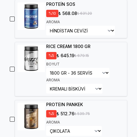
PROTEİN SOS
₺ 568.08
%
10
₺ 631.20
AROMA
RICE CREAM 1800 GR
₺ 645.19
%
5
₺ 679.15
BOYUT
AROMA
PROTEIN PANKEK
₺ 512.76
%
5
₺ 539.75
AROMA