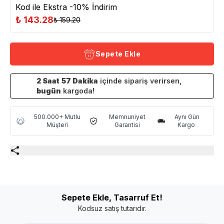
Kod ile Ekstra -10% İndirim
₺ 143.28
₺ 159.20
Sepete Ekle
2
Saat
57
Dakika
içinde sipariş verirsen,
bugün
kargoda!
500.000+ Mutlu
Memnuniyet
Aynı Gün
Müşteri
Garantisi
Kargo
Sepete Ekle, Tasarruf Et!
Kodsuz satış tutarıdır.