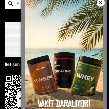
Abone Ol
Kategoriler
Hesabım
Grizzone
Sözleşme ve Şartlar
İletişim