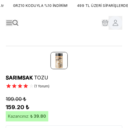
r
GRZ10 KODUYLA %10 İNDİRİM!
499 TL ÜZERİ SİPARİŞLERDE
SARIMSAK
TOZU
(
1 Yorum
)
199.00 ₺
159.20 ₺
Kazancınız:
₺ 39.80