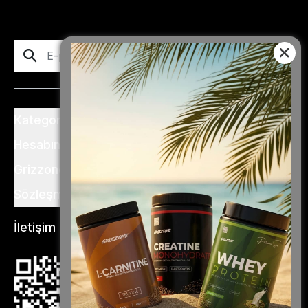
Abone Ol
Kategoriler
Hesabım
Grizzone
Sözleşme ve Şartlar
İletişim