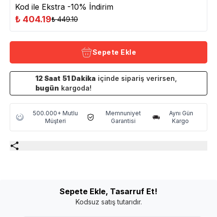
Kod ile Ekstra -10% İndirim
₺ 404.19
₺ 449.10
Sepete Ekle
12
Saat
51
Dakika
içinde sipariş verirsen,
bugün
kargoda!
500.000+ Mutlu
Memnuniyet
Aynı Gün
Müşteri
Garantisi
Kargo
Sepete Ekle, Tasarruf Et!
Kodsuz satış tutarıdır.