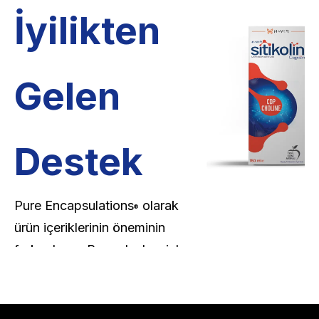
İyilikten
Gelen
Destek
Pure Encapsulations
olarak
®
ürün içeriklerinin öneminin
farkındayız. Bu nedenle, sizlere
klinik çalışmalar ile desteklenen
ürünlerden oluşan geniş bir üst
düzey takviye edici gıda