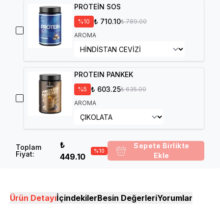
PROTEİN SOS
₺ 710.10
%
10
₺ 789.00
AROMA
PROTEIN PANKEK
₺ 603.25
%
5
₺ 635.00
AROMA
₺
Sepete Birlikte
Toplam
%
10
Fiyat
:
Ekle
449.10
Ürün Detayı
İçindekiler
Besin Değerleri
Yorumlar