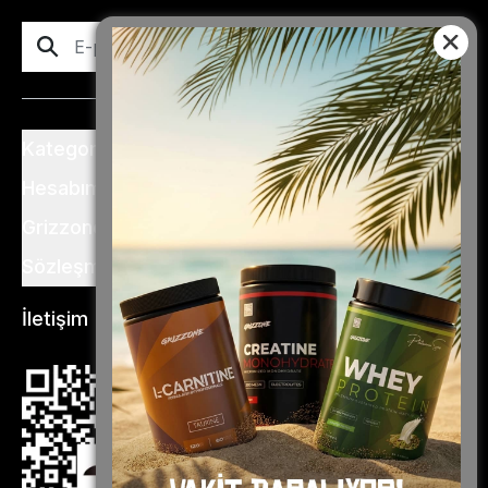
Abone Ol
Kategoriler
Hesabım
Grizzone
Sözleşme ve Şartlar
İletişim