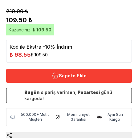
219.00 ₺
109.50 ₺
Kazancınız:
₺ 109.50
Kod ile Ekstra -10% İndirim
₺ 98.55
₺ 109.50
Sepete Ekle
Bugün
sipariş verirsen,
Pazartesi
günü
kargoda!
500.000+ Mutlu
Memnuniyet
Aynı Gün
Müşteri
Garantisi
Kargo