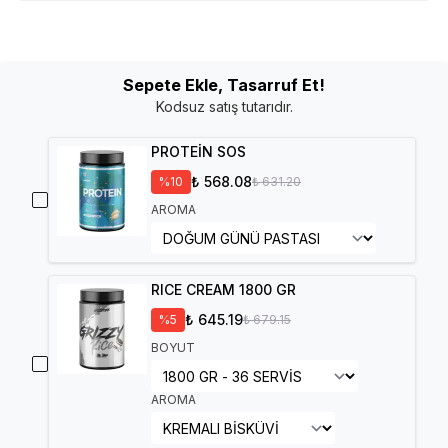
Sepete Ekle, Tasarruf Et!
Kodsuz satış tutarıdır.
PROTEİN SOS
₺ 568.08
%
10
₺ 631.20
AROMA
RICE CREAM 1800 GR
₺ 645.19
%
5
₺ 679.15
BOYUT
AROMA