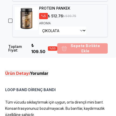
PROTEIN PANKEK
₺ 512.76
%
5
₺ 539.75
AROMA
₺
Sepete Birlikte
Toplam
%
50
Fiyat
:
Ekle
109.50
Ürün Detayı
Yorumlar
LOOP BAND DİRENÇ BANDI
Tüm vücudu sıkılaştırmak için uygun, orta dirençli mini bant.
Konsantrasyonunuz bozulmayacak. Bu bantlar, kaydırmazlık
özelliğine sahiptir.