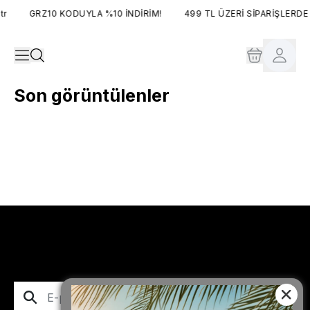
r
GRZ10 KODUYLA %10 İNDİRİM!
499 TL ÜZERİ SİPARİŞLERDE
Son görüntülenler
Abone Ol