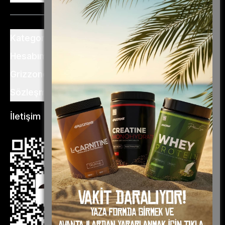
Kategoriler
Hesabım
Grizzone
Sözleşme ve Şartlar
İletişim