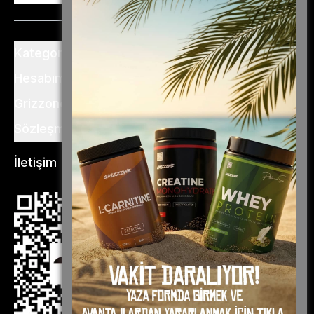
Kategoriler
Hesabım
Grizzone
Sözleşme ve Şartlar
İletişim