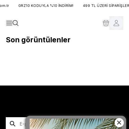
m.tr
GRZ10 KODUYLA %10 İNDİRİM!
499 TL ÜZERİ SİPARİŞLER
Son görüntülenler
Abone Ol