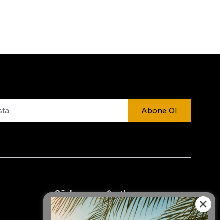
Abone Ol
Sözleşme ve Şartlar
Mesafeli Satış Sözleşmesi