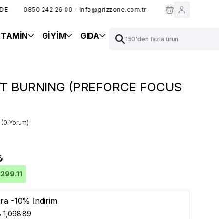
0850 242 26 00 - info@grizzone.com.tr
GRZ10 KODUYLA %10 
İTAMİN
GİYİM
GIDA
150'den fazla ürün
T BURNING (PREFORCE FOCUS
(
0 Yorum
)
₺
 299.11
tra -10% İndirim
₺ 1,098.89