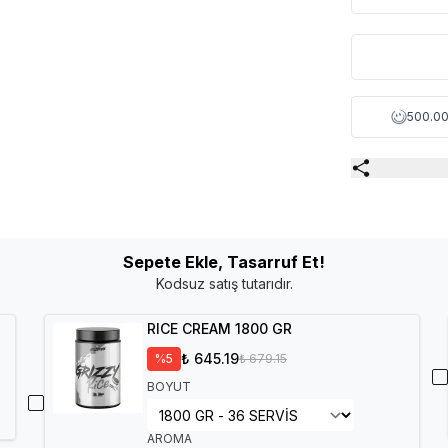
500.00
Sepete Ekle, Tasarruf Et!
Kodsuz satış tutarıdır.
RICE CREAM 1800 GR
₺ 645.19
%
5
₺ 679.15
BOYUT
AROMA