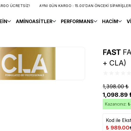
O ÜCRETSİZ!
AYNI GÜN KARGO : 15.00'DAN ÖNCEKİ SİPARİŞLERDE
EİN
AMİNOASİTLER
PERFORMANS
HACİM
V
FAST
FA
+ CLA)
1,398.00 ₺
1,098.89 
Kazancınız:
₺
Kod ile Eks
₺ 989.00