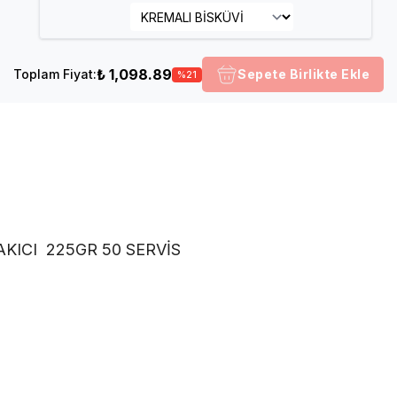
₺ 1,098.89
Toplam Fiyat
:
Sepete Birlikte Ekle
%
21
KICI 225GR 50 SERVİS