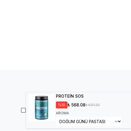
PROTEİN SOS
₺ 568.08
%
10
₺ 631.20
AROMA