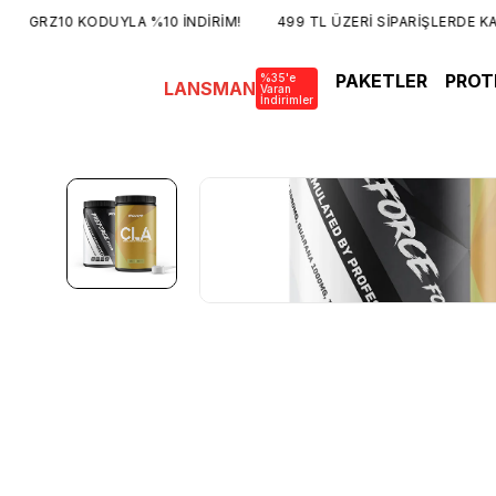
GRZ10 KODUYLA %10 İNDİRİM!
499 TL ÜZERİ SİPARİŞLERDE KARG
PAKETLER
PROT
%35'e
LANSMAN
Varan
İndirimler