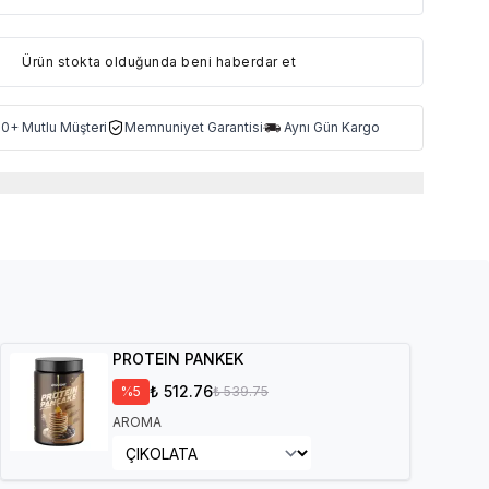
Ürün stokta olduğunda beni haberdar et
0+ Mutlu Müşteri
Memnuniyet Garantisi
Aynı Gün Kargo
PROTEIN PANKEK
₺ 512.76
%
5
₺ 539.75
AROMA