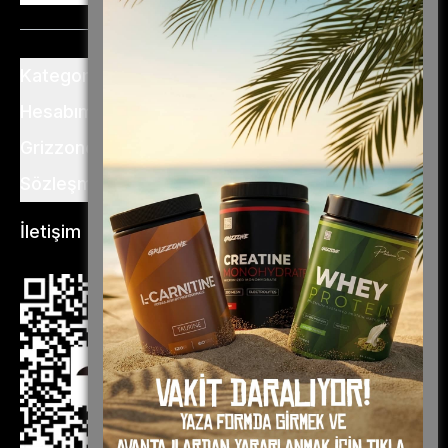
Kategoriler
Hesabım
Grizzone
Sözleşme ve Şartlar
İletişim