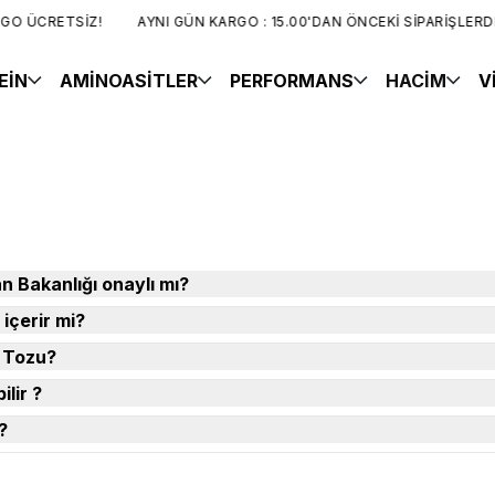
O ÜCRETSİZ!
AYNI GÜN KARGO : 15.00'DAN ÖNCEKİ SİPARİŞLERDE
EİN
AMİNOASİTLER
PERFORMANS
HACİM
V
 Bakanlığı onaylı mı?
 içerir mi?
 Tozu?
ilir ?
?