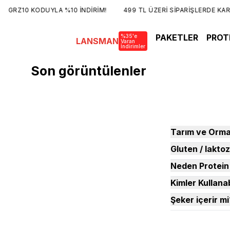
GRZ10 KODUYLA %10 İNDİRİM!
499 TL ÜZERİ SİPARİŞLERDE KARG
PAKETLER
PROT
%35'e
LANSMAN
Varan
İndirimler
Son görüntülenler
Tarım ve Orman
Gluten / laktoz
Neden Protein
Kimler Kullanab
Şeker içerir mi