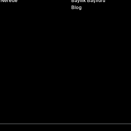
m Nerede
Bayilik Başvuru
Blog