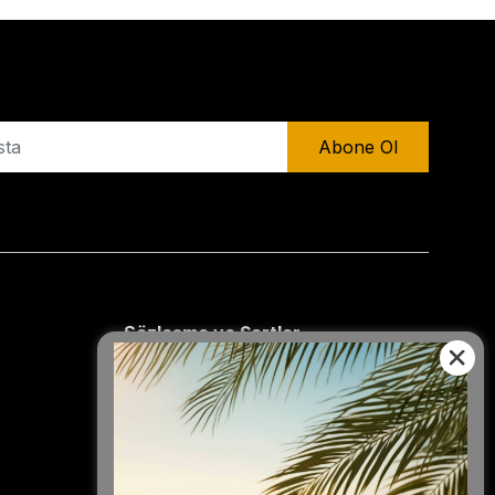
Abone Ol
Sözleşme ve Şartlar
Mesafeli Satış Sözleşmesi
İade Politikası
Gizlilik Politikası
Hizmet Kullanım Şartları